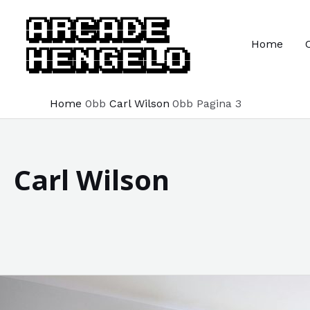
Ga
naar
Home
de
inhoud
Home
Carl Wilson
Pagina 3
Carl Wilson