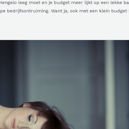
n Hengelo leeg moet en je budget meer lijkt op een lekke
e bedrijfsontruiming. Want ja, ook met een klein budget 