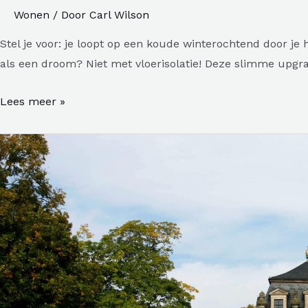
Wonen
/ Door
Carl Wilson
Stel je voor: je loopt op een koude winterochtend door je
als een droom? Niet met vloerisolatie! Deze slimme upgrad
Warme
Lees meer »
voeten,
koele
kosten:
Vloerisolatie
in
Hengelo