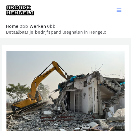
Ga
naar
Main
de
Men
Home
Werken
inhoud
Betaalbaar je bedrijfspand leeghalen in Hengelo