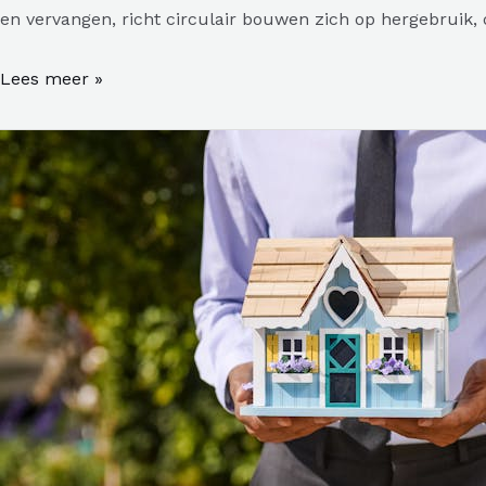
en vervangen, richt circulair bouwen zich op hergebrui
Circulair
Lees meer »
bouwen
is
de
toekomst
van
duurzaam
bouwen