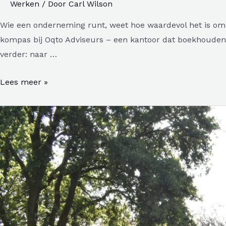
Werken
/ Door
Carl Wilson
Wie een onderneming runt, weet hoe waardevol het is om ee
kompas bij Oqto Adviseurs – een kantoor dat boekhouden to
verder: naar …
Slim
Lees meer »
zakendoen
met
Oqto
–
jouw
boekhouder
in
Haaksbergen
die