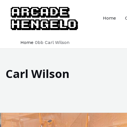
Ga
naar
Home
de
inhoud
Home
Carl Wilson
Carl Wilson