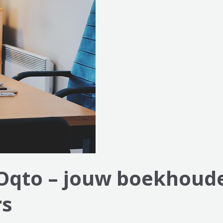
Oqto – jouw boekhoude
rs