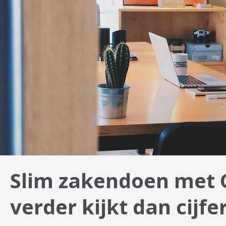
wonen
een
frisse
impuls
Slim zakendoen met 
verder kijkt dan cijfe