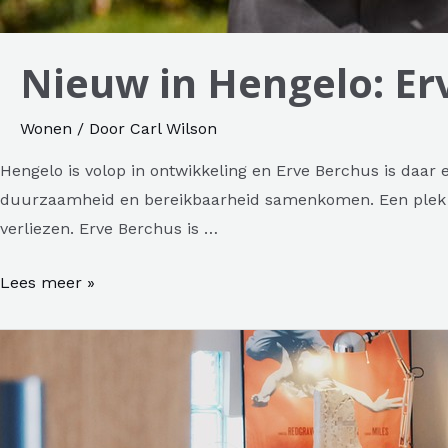
Nieuw in Hengelo: Er
Wonen
/ Door
Carl Wilson
Hengelo is volop in ontwikkeling en Erve Berchus is daa
duurzaamheid en bereikbaarheid samenkomen. Een plek die
verliezen. Erve Berchus is …
Nieuw
Lees meer »
in
Hengelo:
Erve
Berchus
geeft