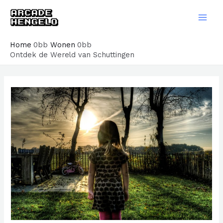
Ga
naar
Main
de
Men
Home
Wonen
inhoud
Ontdek de Wereld van Schuttingen