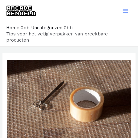
Ga
naar
Main
de
Men
Home
Uncategorized
inhoud
Tips voor het veilig verpakken van breekbare
producten