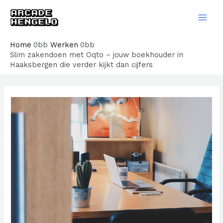
Ga
naar
Main
de
Men
Home
Werken
inhoud
Slim zakendoen met Oqto – jouw boekhouder in
Haaksbergen die verder kijkt dan cijfers