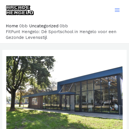
Ga
naar
Main
de
Men
Home
Uncategorized
inhoud
FitPunt Hengelo: Dé Sportschool in Hengelo voor een
Gezonde Levensstijl