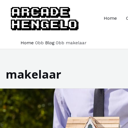
Ga
naar
Home
de
inhoud
Home
Blog
makelaar
makelaar