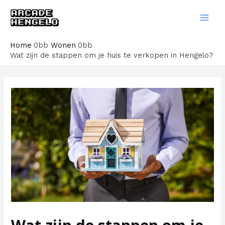
Ga
naar
Main
de
Men
Home
Wonen
inhoud
Wat zijn de stappen om je huis te verkopen in Hengelo?