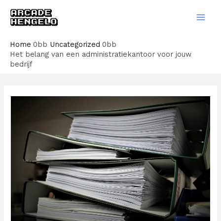
Ga
naar
Main
de
Men
Home
Uncategorized
inhoud
Het belang van een administratiekantoor voor jouw
bedrijf