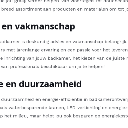
ie jou graag verder helpen. Van vloertegels tot doucheca
een breed assortiment aan producten en materialen om to
s en vakmanschap
badkamer is deskundig advies en vakmanschap belangrijk. 
 met jarenlange ervaring en een passie voor het leveren 
e inrichting van jouw badkamer, het kiezen van de juiste
am van professionals beschikbaar om je te helpen!
tie en duurzaamheid
r duurzaamheid en energie-efficiëntie in badkamerontwer
 zoals waterbesparende kranen, LED-verlichting en energi
p het milieu, maar helpt jou ook besparen op energiekost